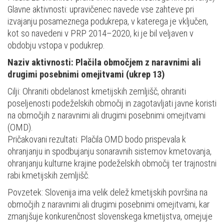
Glavne aktivnosti: upravičenec navede vse zahteve pri
izvajanju posameznega podukrepa, v katerega je vključen,
kot so navedeni v PRP 2014–2020, ki je bil veljaven v
obdobju vstopa v podukrep.
Naziv aktivnosti: Plačila območjem z naravnimi ali
drugimi posebnimi omejitvami (ukrep 13)
Cilji: Ohraniti obdelanost kmetijskih zemljišč, ohraniti
poseljenosti podeželskih območij in zagotavljati javne koristi
na območjih z naravnimi ali drugimi posebnimi omejitvami
(OMD).
Pričakovani rezultati: Plačila OMD bodo prispevala k
ohranjanju in spodbujanju sonaravnih sistemov kmetovanja,
ohranjanju kulturne krajine podeželskih območij ter trajnostni
rabi kmetijskih zemljišč.
Povzetek: Slovenija ima velik delež kmetijskih površina na
območjih z naravnimi ali drugimi posebnimi omejitvami, kar
zmanjšuje konkurenčnost slovenskega kmetijstva, omejuje