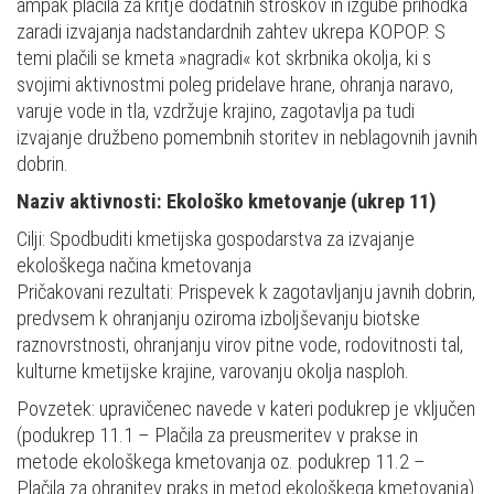
ampak plačila za kritje dodatnih stroškov in izgube prihodka
zaradi izvajanja nadstandardnih zahtev ukrepa KOPOP. S
temi plačili se kmeta »nagradi« kot skrbnika okolja, ki s
svojimi aktivnostmi poleg pridelave hrane, ohranja naravo,
varuje vode in tla, vzdržuje krajino, zagotavlja pa tudi
izvajanje družbeno pomembnih storitev in neblagovnih javnih
dobrin.
Naziv aktivnosti: Ekološko kmetovanje (ukrep 11)
Cilji: Spodbuditi kmetijska gospodarstva za izvajanje
ekološkega načina kmetovanja
Pričakovani rezultati: Prispevek k zagotavljanju javnih dobrin,
predvsem k ohranjanju oziroma izboljševanju biotske
raznovrstnosti, ohranjanju virov pitne vode, rodovitnosti tal,
kulturne kmetijske krajine, varovanju okolja nasploh.
Povzetek: upravičenec navede v kateri podukrep je vključen
(podukrep 11.1 – Plačila za preusmeritev v prakse in
metode ekološkega kmetovanja oz. podukrep 11.2 –
Plačila za ohranitev praks in metod ekološkega kmetovanja)