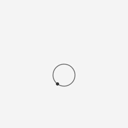
vlak
i, urovnava presnovo,
nje ledvic, deluje
dnim uživanjem črnega
mo razvoj slabih bakterij
či, JABOLKO IN
 (ekološki)
Nabir
rast
 in aronija so narejeni iz
narez
a zmletega,
a. Brez dodatkov in
 slovensko ekološko
o na naši kmetiji.